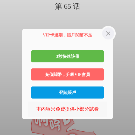
第 65 话
VIP卡過期，賬戶閱幣不足
3秒快速註冊
充值閱幣，升級VIP會員
登陸賬戶
本內容只免費提供小部分試看