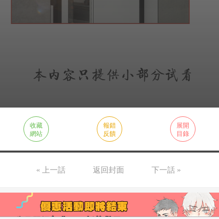
收藏
報錯
展開
網站
反饋
目錄
« 上一話
返回封面
下一話 »